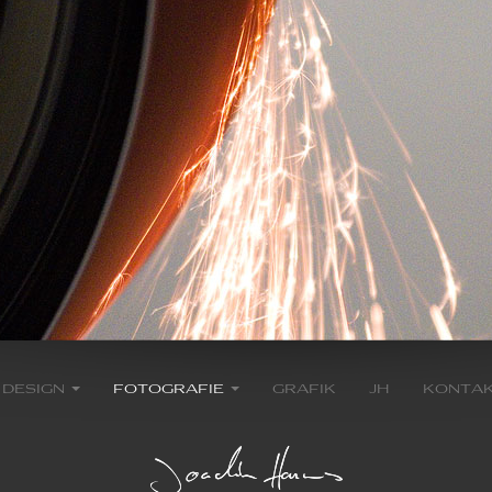
design
fotografie
grafik
jh
konta